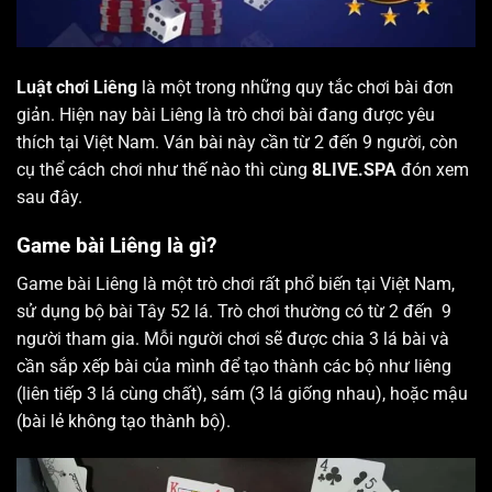
Luật chơi Liêng
là một trong những quy tắc chơi bài đơn
giản. Hiện nay bài Liêng là trò chơi bài đang được yêu
thích tại Việt Nam. Ván bài này cần từ 2 đến 9 người, còn
cụ thể cách chơi như thế nào thì cùng
8LIVE.SPA
đón xem
sau đây.
Game bài Liêng là gì?
Game bài Liêng là một trò chơi rất phổ biến tại Việt Nam,
sử dụng bộ bài Tây 52 lá. Trò chơi thường có từ 2 đến 9
người tham gia. Mỗi người chơi sẽ được chia 3 lá bài và
cần sắp xếp bài của mình để tạo thành các bộ như liêng
(liên tiếp 3 lá cùng chất), sám (3 lá giống nhau), hoặc mậu
(bài lẻ không tạo thành bộ).