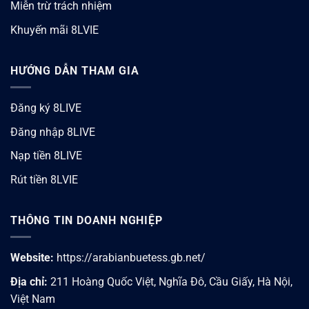
Miễn trừ trách nhiệm
Khuyến mãi 8LVIE
HƯỚNG DẪN THAM GIA
Đăng ký 8LIVE
Đăng nhập 8LIVE
Nạp tiền 8LIVE
Rút tiền 8LVIE
THÔNG TIN DOANH NGHIỆP
Website:
https://arabianbuetess.gb.net/
Địa chỉ:
211 Hoàng Quốc Việt, Nghĩa Đô, Cầu Giấy, Hà Nội,
Việt Nam