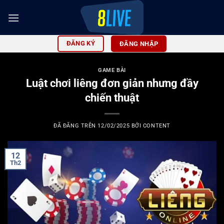
Chuyển
đến
nội
dung
ĐĂNG KÝ
ĐĂNG NHẬP
GAME BÀI
Luật chơi liêng đơn giản nhưng đầy
chiến thuật
ĐÃ ĐĂNG TRÊN
12/02/2025
BỞI
CONTENT
12
Th2