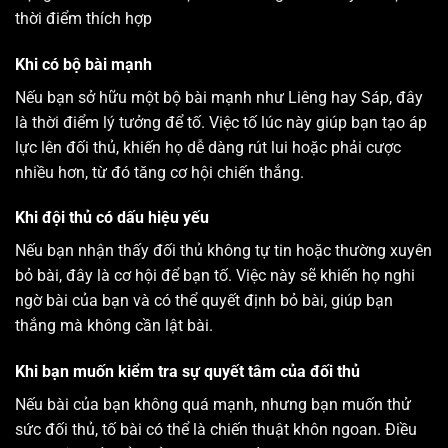
thời điểm thích hợp
Khi có bộ bài mạnh
Nếu bạn sở hữu một bộ bài mạnh như Liêng hay Sáp, đây
là thời điểm lý tưởng để tố. Việc tố lúc này giúp bạn tạo áp
lực lên đối thủ, khiến họ dễ dàng rút lui hoặc phải cược
nhiều hơn, từ đó tăng cơ hội chiến thắng.
Khi đội thủ có dấu hiệu yếu
Nếu bạn nhận thấy đối thủ không tự tin hoặc thường xuyên
bỏ bài, đây là cơ hội để bạn tố. Việc này sẽ khiến họ nghi
ngờ bài của bạn và có thể quyết định bỏ bài, giúp bạn
thắng mà không cần lật bài.
Khi bạn muốn kiểm tra sự quyết tâm của đối thủ
Nếu bài của bạn không quá mạnh, nhưng bạn muốn thử
sức đối thủ, tố bài có thể là chiến thuật khôn ngoan. Điều