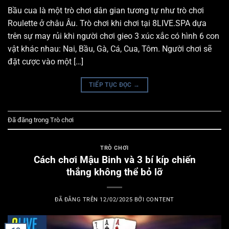
Bầu cua là một trò chơi dân gian tương tự như trò chơi
Roulette ở châu Âu. Trò chơi khi chơi tại 8LIVE.SPA dựa
trên sự may rủi khi người chơi gieo 3 xúc xắc có hình 6 con
vật khác nhau: Nai, Bầu, Gà, Cá, Cua, Tôm. Người chơi sẽ
đặt cược vào một […]
TIẾP TỤC ĐỌC
→
Đã đăng trong
Trò chơi
TRÒ CHƠI
Cách chơi Mậu Binh và 3 bí kíp chiến
thắng không thể bỏ lỡ
ĐÃ ĐĂNG TRÊN
12/02/2025
BỞI
CONTENT