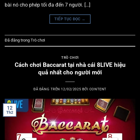
bài nó cho phép tối đa đến 7 người. […]
TIẾP TỤC ĐỌC
→
Đã đăng trong
Trò chơi
TRÒ CHƠI
Cách chơi Baccarat tại nhà cái 8LIVE hiệu
quả nhất cho người mới
ĐÃ ĐĂNG TRÊN
12/02/2025
BỞI
CONTENT
12
Th2