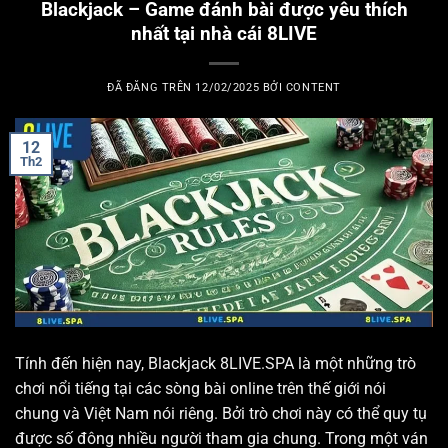
Blackjack – Game đánh bài được yêu thích
nhất tại nhà cái 8LIVE
ĐÃ ĐĂNG TRÊN
12/02/2025
BỞI
CONTENT
12
Th2
Tính đến hiện nay, Blackjack 8LIVE.SPA là một những trò
chơi nổi tiếng tại các sòng bài online trên thế giới nói
chung và Việt Nam nói riêng. Bởi trò chơi này có thể quy tụ
được số đông nhiều người tham gia chung. Trong một ván