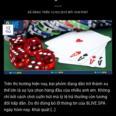
ĐÃ ĐĂNG TRÊN
12/02/2025
BỞI
CONTENT
12
Th2
Trên thị trường hiện nay, bài phỏm đang dần trở thành xu
thế lớn là sự lựa chọn hàng đầu của nhiều anh em. Không
chỉ bởi cách chơi cuốn hút mà tỷ lệ trả thưởng còn tương
đối hấp dẫn. Do đó đừng bỏ lỡ thông tin của 8LIVE.SPA
ngày hôm nay. Khái quát […]