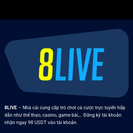
app
là
nhanh
gì?
chóng
Chơi
với
tại
vài
nhà
bước
cái
8LIVE
có
điểm
gì
hấp
dẫn?
8LIVE
– Nhà cái cung cấp trò chơi cá cược trực tuyến hấp
dẫn như thể thao, casino, game bài,… Đăng ký tài khoản
nhận ngay 98 USDT vào tài khoản.