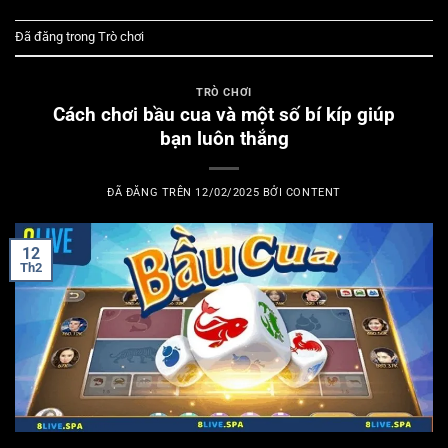
Đã đăng trong
Trò chơi
TRÒ CHƠI
Cách chơi bầu cua và một số bí kíp giúp
bạn luôn thắng
ĐÃ ĐĂNG TRÊN
12/02/2025
BỞI
CONTENT
12
Th2