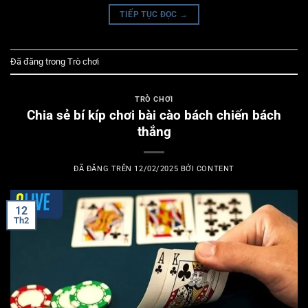
TIẾP TỤC ĐỌC
→
Đã đăng trong
Trò chơi
TRÒ CHƠI
Chia sẻ bí kíp chơi bài cào bách chiến bách
thắng
ĐÃ ĐĂNG TRÊN
12/02/2025
BỞI
CONTENT
12
Th2