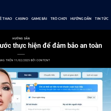
Ể THAO
CASINO
GAME BÀI
TRÒ CHƠI
HƯỚNG DẪN
TIN TỨC
HƯỚNG DẪN
bước thực hiện để đảm bảo an toàn
ĂNG TRÊN
11/02/2025
BỞI
CONTENT