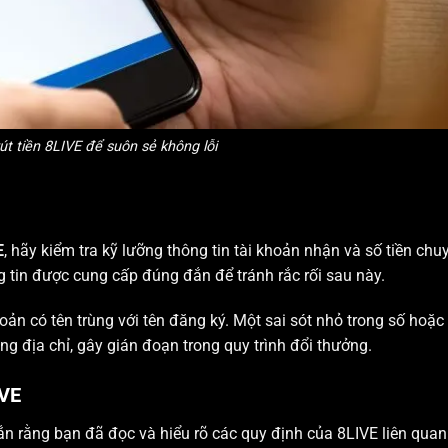
út tiền 8LIVE để suôn sẻ không lỗi
E
, hãy kiểm tra kỹ lưỡng thông tin tài khoản nhận và số tiền chu
 tin được cung cấp đúng đắn để tránh rắc rối sau này.
oản có tên trùng với tên đăng ký. Một sai sót nhỏ trong số hoặc
ng địa chỉ, gây gián đoạn trong quy trình đổi thưởng.
IVE
hắn rằng bạn đã đọc và hiểu rõ các quy định của 8LIVE liên quan