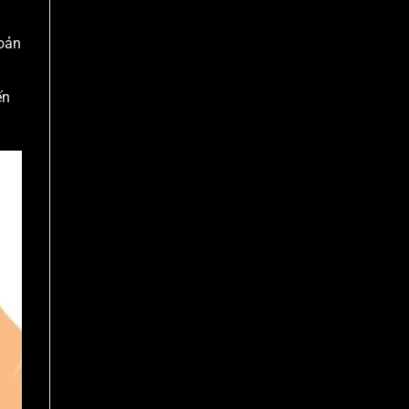
hấp
dẫn?
hoản
ến