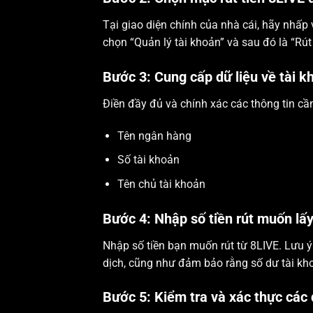
Tại giao diện chính của nhà cái, hãy nhấp
chọn “Quản lý tài khoản” và sau đó là “Rút
Bước 3: Cung cấp dữ liệu về tài 
Điền đầy đủ và chính xác các thông tin cầ
Tên ngân hàng
Số tài khoản
Tên chủ tài khoản
Bước 4: Nhập số tiền rút muốn lấ
Nhập số tiền bạn muốn rút từ 8LIVE. Lưu ý k
dịch, cũng như đảm bảo rằng số dư tài kh
Bước 5: Kiểm tra và xác thực các