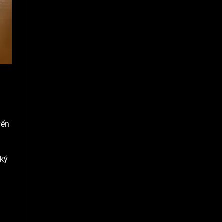
yển
 ký