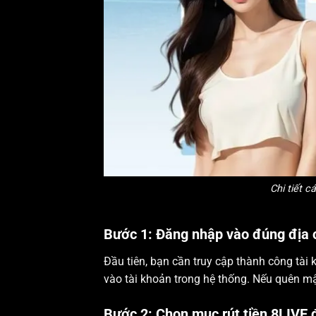
Chi tiết c
Bước 1: Đăng nhập vào đúng địa c
Đầu tiên, bạn cần truy cập thành công tà
vào tài khoản trong hệ thống. Nếu quên m
Bước 2: Chọn mục rút tiền 8LIVE 