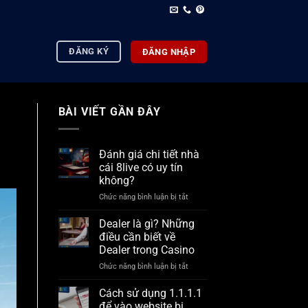
ĐĂNG KÝ
ĐĂNG NHẬP
BÀI VIẾT GẦN ĐÂY
Đánh giá chi tiết nhà
cái 8live có uy tín
không?
Chức năng bình luận bị tắt
ở
Đánh
giá
Dealer là gì? Những
chi
điều cần biết về
tiết
Dealer trong Casino
nhà
Chức năng bình luận bị tắt
ở
cái
Dealer
8live
là
có
Cách sử dụng 1.1.1.1
gì?
uy
để vào website bị