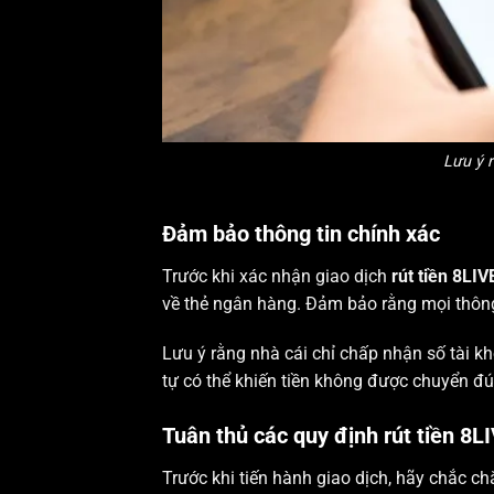
Lưu ý r
Đảm bảo thông tin chính xác
Trước khi xác nhận giao dịch
rút tiền 8LIV
về thẻ ngân hàng. Đảm bảo rằng mọi thông
Lưu ý rằng nhà cái chỉ chấp nhận số tài kh
tự có thể khiến tiền không được chuyển đú
Tuân thủ các quy định rút tiền 8L
Trước khi tiến hành giao dịch, hãy chắc c