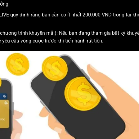
ưởng.
8LIVE quy định rằng bạn cần có ít nhất 200.000 VND trong tài k
chương trình khuyến mãi): Nếu bạn đang tham gia bất kỳ khuy
yêu cầu vòng cược trước khi tiến hành rút tiền.