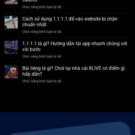
tiết
Chức năng bình luận bị tắt
ở
nhà
Dealer
cái
là
8live
Cách sử dụng 1.1.1.1 để vào website bị chặn
gì?
có
chuẩn nhất
Những
uy
Chức năng bình luận bị tắt
ở
điều
tín
Cách
cần
không?
sử
1.1.1.1 là gì? Hướng dẫn tải app nhanh chóng với
biết
dụng
về
vài bước
1.1.1.1
Dealer
Chức năng bình luận bị tắt
ở
để
trong
1.1.1.1
vào
Casino
là
Bài liêng là gì? Chơi tại nhà cái 8LIVE có điểm gì
website
gì?
bị
hấp dẫn?
Hướng
chặn
Chức năng bình luận bị tắt
ở
dẫn
chuẩn
Bài
tải
nhất
liêng
app
là
nhanh
gì?
chóng
Chơi
với
tại
vài
nhà
bước
cái
8LIVE
có