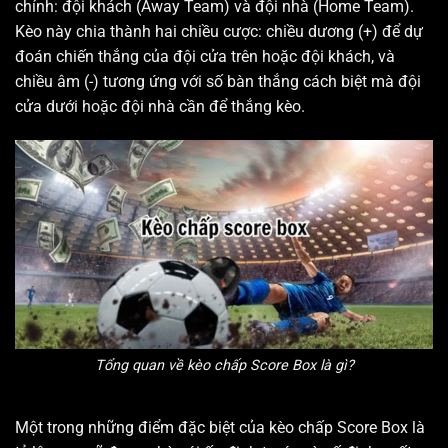
chính: đội khách (Away Team) và đội nhà (Home Team).
Kèo này chia thành hai chiều cược: chiều dương (+) để dự
đoán chiến thắng của đội cửa trên hoặc đội khách, và
chiều âm (-) tương ứng với số bàn thắng cách biệt mà đội
cửa dưới hoặc đội nhà cần để thắng kèo.
Tổng quan về kèo chấp Score Box là gì?
Một trong những điểm đặc biệt của kèo chấp Score Box là