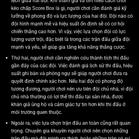
lệch giữa hai đội. Khi tham gia và tìm hiểu cách chơi
kèo chấp Score Box là gì, người chơi cần đánh giá kỹ
lưỡng về phong độ và lực lượng của hai đội. Đội nào có
đội hình mạnh mẽ và hiệu suất ổn định sẽ có cơ hội
chiến thắng cao hơn. Vì vậy, việc lựa chọn đội có lực
lượng vượt trội, đặc biệt là trong các trận đấu giữa đội
mạnh và yếu, sẽ giúp gia tăng khả năng thắng cược.
Thứ hai, người chơi cần nghiên cứu thành tích thi đấu
gần đây của các đội. Việc đánh giá lịch sử thi đấu, hiệu
suất ghi bàn và phòng ngự sẽ giúp người chơi đưa ra
quyết định chính xác hơn. Nếu hai đội có phong độ
tương đương, người chơi nên ưu tiên đội chủ nhà, vì đội
chủ nhà thường có lợi thế thi đấu tại sân nhà, được
khán giả ủng hộ và cảm giác tự tin hơn khi thi đấu ở
môi trường quen thuộc.
Ngoài ra, việc lựa chọn trận đấu an toàn cũng rất quan
trọng. Chuyên gia khuyên người chơi nên chọn những
trận đấu mà đội mình ưa thích, hoặc những trận có sự