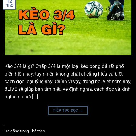
12
Th2
Kèo 3/4 là gì? Chấp 3/4 là một loại kèo bóng đá rất phổ
biến hiện nay, tuy nhiên không phải ai cũng hiểu và biết
cách đọc loại tỷ lệ này. Chính vì vậy, trong bài viết hôm nay,
8LIVE sẽ giúp bạn tìm hiểu về định nghĩa, cách đọc và kinh
nghiệm chơi […]
TIẾP TỤC ĐỌC
→
Đã đăng trong
Thể thao