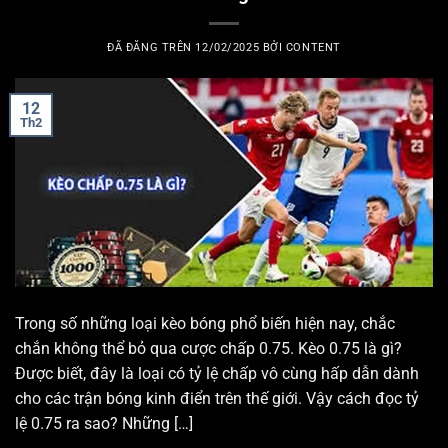
ĐÃ ĐĂNG TRÊN
12/02/2025
BỞI
CONTENT
12
Th2
Trong số những loại kèo bóng phổ biến hiện nay, chắc
chắn không thể bỏ qua cược chấp 0.75. Kèo 0.75 là gì?
Được biết, đây là loại có tỷ lệ chấp vô cùng hấp dẫn dành
cho các trận bóng kinh điển trên thế giới. Vậy cách đọc tỷ
lệ 0.75 ra sao? Những […]