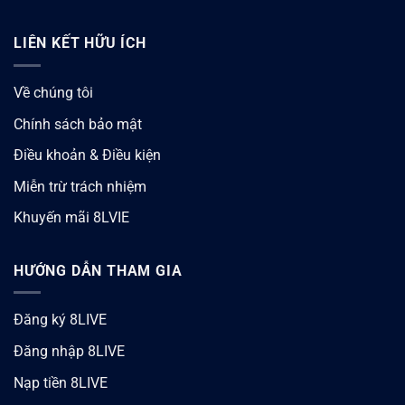
LIÊN KẾT HỮU ÍCH
Về chúng tôi
Chính sách bảo mật
Điều khoản & Điều kiện
Miễn trừ trách nhiệm
Khuyến mãi 8LVIE
HƯỚNG DẪN THAM GIA
Đăng ký 8LIVE
Đăng nhập 8LIVE
Nạp tiền 8LIVE