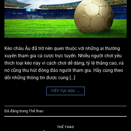
Kèo châu Âu đã trở nên quen thuộc với những ai thường
xuyên tham gia cá cược trực tuyến. Nhiều người chơi yêu
thích loại kèo này vì cách chơi dễ dàng, tỷ lệ thắng cao, và
nó cũng thu hút đông đảo người tham gia. Hãy cùng theo
dõi những thông tin được cung […]
TIẾP TỤC ĐỌC
→
Đã đăng trong
Thể thao
THỂ THAO