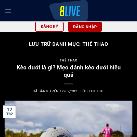
Chuyển
đến
nội
dung
ĐĂNG KÝ
ĐĂNG NHẬP
LƯU TRỮ DANH MỤC:
THỂ THAO
THỂ THAO
Kèo dưới là gì? Mẹo đánh kèo dưới hiệu
quả
ĐÃ ĐĂNG TRÊN
12/02/2025
BỞI
CONTENT
12
Th2