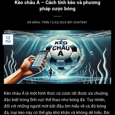
Kèo châu Á – Cách tính kèo và phương
pháp cược bóng
ĐÃ ĐĂNG TRÊN
12/02/2025
BỞI
CONTENT
12
Th2
Kèo châu Á là một hình thức cá cược rất được ưa chuộng,
đặc biệt trong lĩnh vực thể thao như bóng đá. Tuy nhiên,
đối với những người mới bắt đầu tìm hiểu về cá độ bóng
đá, loại kèo này có thể gây khó khăn và không dễ hiểu. Bài